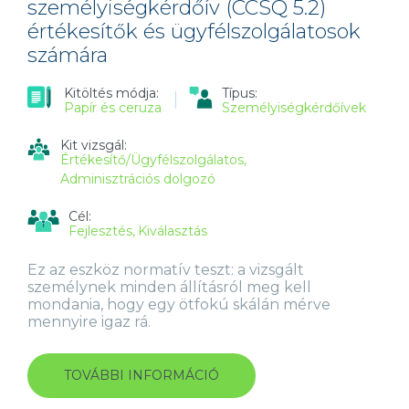
személyiségkérdőív (CCSQ 5.2)
értékesítők és ügyfélszolgálatosok
számára
Kitöltés módja:
Típus:
Papír és ceruza
Személyiségkérdőívek
Kit vizsgál:
Értékesítő/Ügyfélszolgálatos
Adminisztrációs dolgozó
Cél:
Fejlesztés
Kiválasztás
Ez az eszköz normatív teszt: a vizsgált
személynek minden állításról meg kell
mondania, hogy egy ötfokú skálán mérve
mennyire igaz rá.
TOVÁBBI INFORMÁCIÓ
AZ
ÜGYFÉL