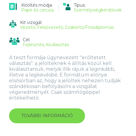
TARTALOMMAL
Kitöltés módja:
Típus:
KAPCSOLATOSAN
Papír és ceruza
Személyiségkérdőívek
Kit vizsgál:
Vezető
Felsővezető
Szakértő/Frissdiplomás
Cél:
Fejlesztés
Kiválasztás
A teszt formája úgynevezett "erőltetett
választás": a jelölteknek 4 állítás közül kell
kiválasztaniuk, melyik illik rájuk a leginkább,
illetve a legkevésbé. E formátum előnye
elsősorban az, hogy a jelöltek nehezen tudják
szándékosan befolyásolni a vizsgálat
végeredményét. Csak számítógéppel
értékelhető.
TOVÁBBI INFORMÁCIÓ
VISELKEDÉS
A
MUNKAHELYEN
(OPQ