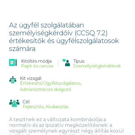
SZOLGÁLATÁBAN
SZEMÉLYISÉGKÉRDŐÍV
(CCSQ
5.2)
ÉRTÉKESÍTŐK
Az ügyfél szolgálatában
ÉS
személyiségkérdőív (CCSQ 7.2)
ÜGYFÉLSZOLGÁLATOSOK
értékesítők és ügyfélszolgálatosok
SZÁMÁRA
TARTALOMMAL
számára
KAPCSOLATOSAN
Kitöltés módja:
Típus:
Papír és ceruza
Személyiségkérdőívek
Kit vizsgál:
Értékesítő/Ügyfélszolgálatos
Adminisztrációs dolgozó
Cél:
Fejlesztés
Kiválasztás
A tesztnek ez a változata kombinációja a
normatív és az ipszatív megközelítésnek: a
vizsgált személynek egyrészt négy állítás közül