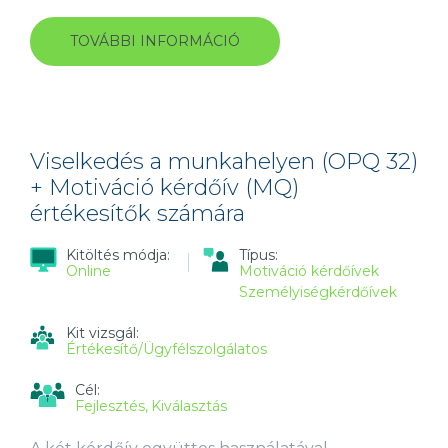
TOVÁBBI INFORMÁCIÓ
MUNKASTÍLUS
KÉRDŐÍV
(WSQ)
TARTALOMMAL
KAPCSOLATOSAN
Viselkedés a munkahelyen (OPQ 32)
+ Motiváció kérdőív (MQ)
értékesítők számára
Kitöltés módja:
Típus:
Online
Motiváció kérdőívek
Személyiségkérdőívek
Kit vizsgál:
Értékesítő/Ügyfélszolgálatos
Cél:
Fejlesztés
Kiválasztás