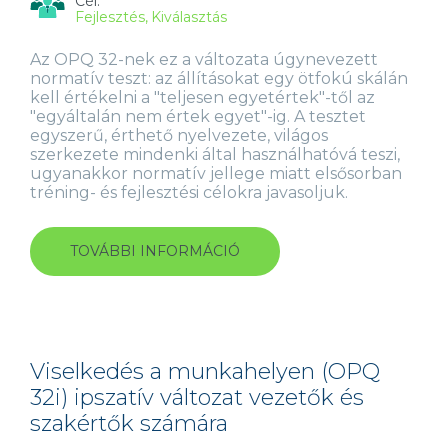
Cél:
Fejlesztés
Kiválasztás
Az OPQ 32-nek ez a változata úgynevezett
normatív teszt: az állításokat egy ötfokú skálán
kell értékelni a "teljesen egyetértek"-től az
"egyáltalán nem értek egyet"-ig. A tesztet
egyszerű, érthető nyelvezete, világos
szerkezete mindenki által használhatóvá teszi,
ugyanakkor normatív jellege miatt elsősorban
tréning- és fejlesztési célokra javasoljuk.
TOVÁBBI INFORMÁCIÓ
VISELKEDÉS
A
MUNKAHELYEN
(OPQ
32N)
NORMATÍV
VÁLTOZAT
Viselkedés a munkahelyen (OPQ
VEZETŐK
32i) ipszatív változat vezetők és
ÉS
szakértők számára
SZAKÉRTŐK
SZÁMÁRA