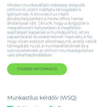
Minden munkavállaló másképp dolgozik
otthonról, ezért másfajta támogatást is
igényelnek. A koronavírus miatti
járványhelyzetben a home office hamar
általánossá vált. Célunk, hogy a dolgozók a
megváltozott helyzetben is megfelelő
segítséget kapjanak a munkájukhoz. 40 év
tapasztalatát és szakértelmét használtuk fel,
hogy olyan eszközt alkothassunk, amely valódi
támogatást nyújt a munkavállalóknak és a
szervezeteknek az otthoni munkavégzéshez
való alkalmazkodásban.
TOVÁBBI INFORMÁCIÓ
TÁVOLI
MUNKAVÉGZÉS-
KÉRDŐÍV
TARTALOMMAL
KAPCSOLATOSAN
Munkastílus kérdőív (WSQ)