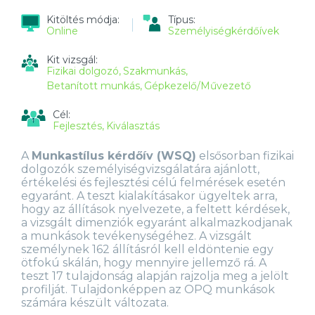
SZAKÉRTŐK
Kitöltés módja:
Típus:
SZÁMÁRA
Online
Személyiségkérdőívek
TARTALOMMAL
KAPCSOLATOSAN
Kit vizsgál:
Fizikai dolgozó
Szakmunkás
Betanított munkás
Gépkezelő/Művezető
Cél:
Fejlesztés
Kiválasztás
A
Munkastílus kérdőív (WSQ)
elsősorban fizikai
dolgozók személyiségvizsgálatára ajánlott,
értékelési és fejlesztési célú felmérések esetén
egyaránt. A teszt kialakításakor ügyeltek arra,
hogy az állítások nyelvezete, a feltett kérdések,
a vizsgált dimenziók egyaránt alkalmazkodjanak
a munkások tevékenységéhez. A vizsgált
személynek 162 állításról kell eldöntenie egy
ötfokú skálán, hogy mennyire jellemző rá. A
teszt 17 tulajdonság alapján rajzolja meg a jelölt
profilját. Tulajdonképpen az OPQ munkások
számára készült változata.