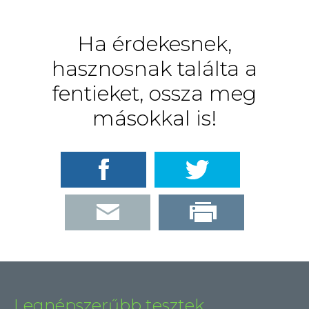
32I)
IPSZATÍV
VÁLTOZAT
Ha érdekesnek,
VEZETŐK
ÉS
hasznosnak találta a
SZAKÉRTŐK
SZÁMÁRA
fentieket, ossza meg
TARTALOMMAL
KAPCSOLATOSAN
másokkal is!
Legnépszerűbb tesztek