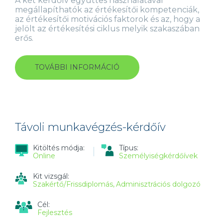
A két kérdőív együttes használatával
megállapíthatók az értékesítői kompetenciák,
az értékesítői motivációs faktorok és az, hogy a
jelölt az értékesítési ciklus melyik szakaszában
erős.
TOVÁBBI INFORMÁCIÓ
VISELKEDÉS
A
MUNKAHELYEN
(OPQ
32)
+
MOTIVÁCIÓ
Távoli munkavégzés-kérdőív
KÉRDŐÍV
(MQ)
Kitöltés módja:
Típus:
ÉRTÉKESÍTŐK
Online
Személyiségkérdőívek
SZÁMÁRA
TARTALOMMAL
Kit vizsgál:
KAPCSOLATOSAN
Szakértő/Frissdiplomás
Adminisztrációs dolgozó
Cél:
Fejlesztés