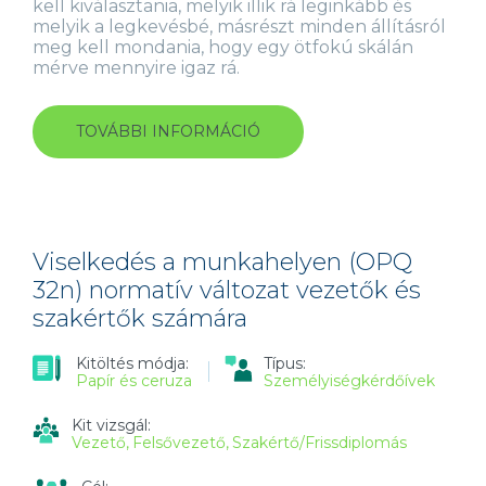
kell kiválasztania, melyik illik rá leginkább és
melyik a legkevésbé, másrészt minden állításról
meg kell mondania, hogy egy ötfokú skálán
mérve mennyire igaz rá.
TOVÁBBI INFORMÁCIÓ
AZ
ÜGYFÉL
SZOLGÁLATÁBAN
SZEMÉLYISÉGKÉRDŐÍV
(CCSQ
7.2)
ÉRTÉKESÍTŐK
Viselkedés a munkahelyen (OPQ
ÉS
32n) normatív változat vezetők és
ÜGYFÉLSZOLGÁLATOSOK
szakértők számára
SZÁMÁRA
TARTALOMMAL
KAPCSOLATOSAN
Kitöltés módja:
Típus:
Papír és ceruza
Személyiségkérdőívek
Kit vizsgál:
Vezető
Felsővezető
Szakértő/Frissdiplomás