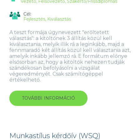
Vezető
Felsővezető
Szakértő/Frissdiplomás
Cél:
Fejlesztés
Kiválasztás
A teszt formája úgynevezett "erőltetett
választás": a kitöltőnek 3 állítás közül kell
kiválasztania, melyik illik rá a leginkább, majd a
fennmaradó két állítás közül kell választania azt,
amelyik inkább jellemző rá. E formátum előnye
elsősorban az, hogy a kitöltők nehezen tudják
szándékosan befolyásolni a vizsgálat
végeredményét. Csak számítógéppel
értékelhető.
TOVÁBBI INFORMÁCIÓ
VISELKEDÉS
A
MUNKAHELYEN
(OPQ
32)
KÉRDŐÍV
VEZETŐK
Munkastílus kérdőív (WSQ)
ÉS