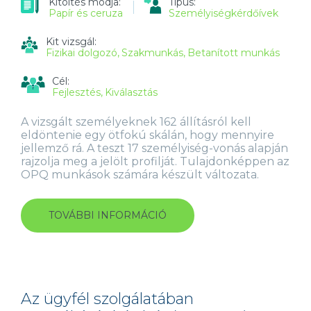
Kitöltés módja:
Típus:
Papír és ceruza
Személyiségkérdőívek
Kit vizsgál:
Fizikai dolgozó
Szakmunkás
Betanított munkás
Cél:
Fejlesztés
Kiválasztás
A vizsgált személyeknek 162 állításról kell
eldöntenie egy ötfokú skálán, hogy mennyire
jellemző rá. A teszt 17 személyiség-vonás alapján
rajzolja meg a jelölt profilját. Tulajdonképpen az
OPQ munkások számára készült változata.
TOVÁBBI INFORMÁCIÓ
MUNKASTÍLUS
KÉRDŐÍV
(WSQ)
TARTALOMMAL
KAPCSOLATOSAN
Az ügyfél szolgálatában