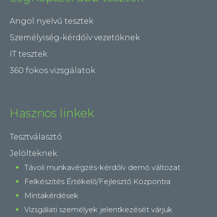
Angol nyelvű tesztek
Személyiség-kérdőív vezetőknek
IT tesztek
360 fokos vizsgálatok
Hasznos linkek
Tesztválasztó
Jelölteknek
Távoli munkavégzés-kérdőív demó változat
Felkészítés Értékelő/Fejlesztő Központra
Mintakérdések
Vizsgálati személyek jelentkezését várjuk