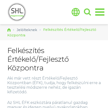
Jump to navigation
Felkészítés Értékelő/Fejlesztő
Jelölteknek
Központra
Felkészítés
Értékelő/Fejlesztő
Központra
Aki már vett részt Értékelő/Fejlesztő
Központban (ÉFK), tudja, hogy felkészülni erre a
tesztelési módszerre nehéz, de igazán
kifizetődő.
Az SHL ÉFK eszköztára páratlanul gazdag
magyar és idegen nyelvű gyakorlatokban.