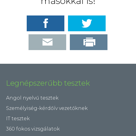
másokkal is!
Legnépszerűbb tesztek
Angol nyelvű tesztek
Személyiség-kérdőív vezetőknek
IT tesztek
360 fokos vizsgálatok