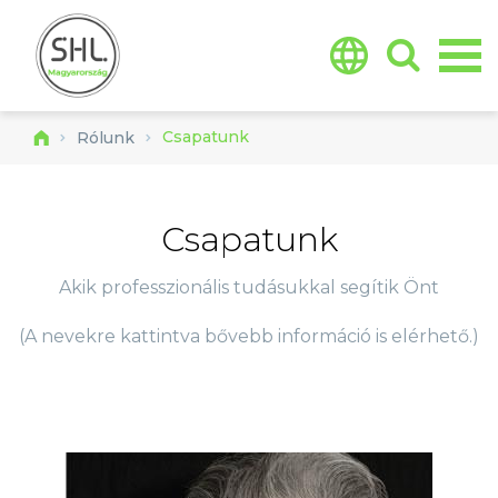
Jump to navigation
Csapatunk
Rólunk
Csapatunk
Akik professzionális tudásukkal segítik Önt
(A nevekre kattintva bővebb információ is elérhető.)