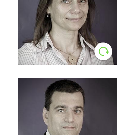
pszichológus
Az SHL Hungary Kft. egyik alapítója,
és az SHL képzések lelkes oktatója
és szupervisora.
LinkedIn
Klein Balázs
Tanácsadó, pszichológus,
jogász
Évekig a londoni SHL központ
kutatás-fejlesztési osztályának