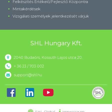
Felkészítés Értékelő/Fejlesztő Központra
Mintakérdések
Vizsgálati személyek jelentkezését várjuk
SHL Hungary Kft.
2040 Budaörs, Kossuth Lajos utca 20.
+ 36 23 / 703 002
support@shl.hu
SHL Global
Impresszum