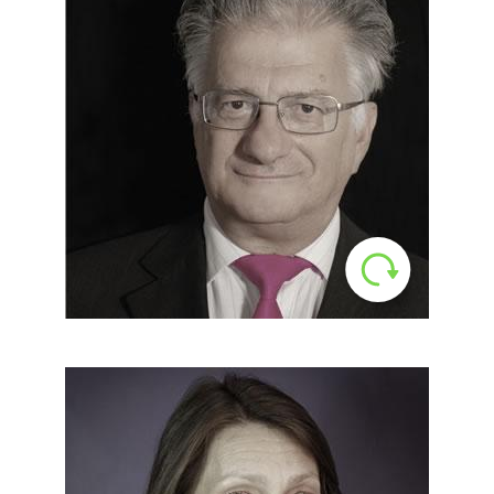
Klein Sándor
Vezető tanácsadó
1992-ben Kiss Juliannával közösen
alapította meg az SHL Hungary Kft-
t a modern kiválasztási eszközök
népszerűsítésére, melynek jelenleg
is tanácsadója és résztulajdonosa.
LinkedIn
Kiss Julianna
Ügyvezető igazgató, tanácsadó,