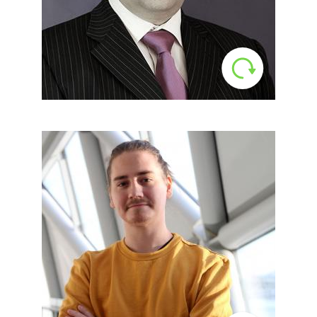
dolgozott, jelenleg fő
tevékenysége testre szabott
tesztező platformjaink tervezése és
működtetése.
LinkedIn
Rajna Marcell
Kliens támogató munkatárs,
pszichológus
Pszichológia alap és mester képzést
egyaránt a Pázmány Péter
Katolikus Egyetemen végezte el.
Utóbbit társadalom- és
szervezetpszichológia szakirányon.