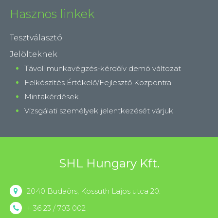
Hasznos linkek
Tesztválasztó
Jelölteknek
Távoli munkavégzés-kérdőív demó változat
Felkészítés Értékelő/Fejlesztő Központra
Mintakérdések
Vizsgálati személyek jelentkezését várjuk
SHL Hungary Kft.
2040 Budaörs, Kossuth Lajos utca 20.
+ 36 23 / 703 002