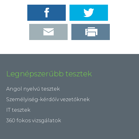
Legnépszerűbb tesztek
Angol nyelvű tesztek
Személyiség-kérdőív vezetőknek
IT tesztek
360 fokos vizsgálatok