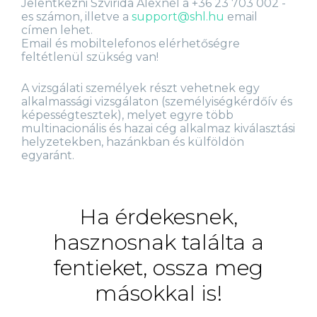
Jelentkezni Szvirida Alexnél a +36 23 703 002 -
es számon, illetve a
support@shl.hu
email
címen lehet.
Email és mobiltelefonos elérhetőségre
feltétlenül szükség van!
A vizsgálati személyek részt vehetnek egy
alkalmassági vizsgálaton (személyiségkérdőív és
képességtesztek), melyet egyre több
multinacionális és hazai cég alkalmaz kiválasztási
helyzetekben, hazánkban és külföldön
egyaránt.
Ha érdekesnek,
hasznosnak találta a
fentieket, ossza meg
másokkal is!