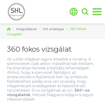
Jump to navigation
360 fokos
Megoldások
HR stratégia
vizsgálat
360 fokos vizsgálat
Az üzleti világban egyre élesebb a verseny. A
szervezetek csak akkor maradhatnak életben,
ha állandóan keresik a fejlődés lehetőségeit.
Ahhoz, hogy a szervezet fejlődjön, az
embereknek is fejlődniük kell. Az emberek
fejlődéséhez pedig arra van szükség, hogy
megismerjék erősségeiket és fejlesztendő
területeiket. Erre szolgálnak az ún.
360°-os
vizsgálatok
, melyek Magyarországon is egyre
népszerűbbek.