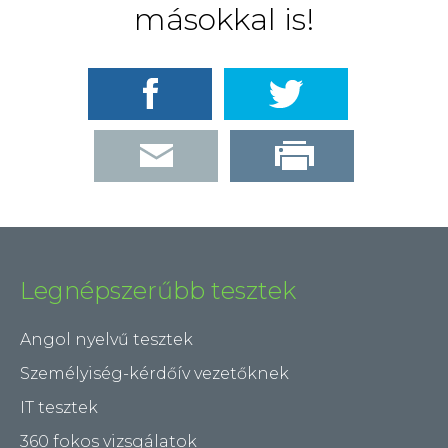
másokkal is!
Legnépszerűbb tesztek
Angol nyelvű tesztek
Személyiség-kérdőív vezetőknek
IT tesztek
360 fokos vizsgálatok