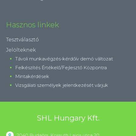
Hasznos linkek
Tesztválasztó
Jelölteknek
Távoli munkavégzés-kérdőív demó változat
Felkészítés Értékelő/Fejlesztő Központra
Mintakérdések
Vizsgálati személyek jelentkezését várjuk
SHL Hungary Kft.
2040 Budaörs, Kossuth Lajos utca 20.