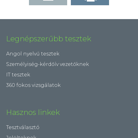
Legnépszerűbb tesztek
Angol nyelvű tesztek
Személyiség-kérdőív vezetőknek
IT tesztek
360 fokos vizsgálatok
Hasznos linkek
Tesztválasztó
Jelölteknek