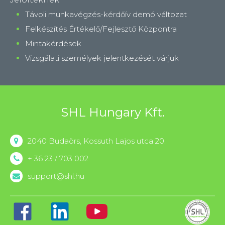
Távoli munkavégzés-kérdőív demó változat
Felkészítés Értékelő/Fejlesztő Központra
Mintakérdések
Vizsgálati személyek jelentkezését várjuk
SHL Hungary Kft.
2040 Budaörs, Kossuth Lajos utca 20.
+ 36 23 / 703 002
support@shl.hu