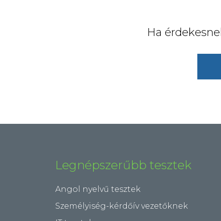
Ha érdekesnek
Legnépszerűbb tesztek
Angol nyelvű tesztek
Személyiség-kérdőív vezetőknek