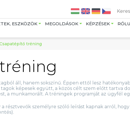
Jump to navigation
ZTEK, ESZKÖZÖK
MEGOLDÁSOK
KÉPZÉSEK
RÓL
Csapatépítő tréning
tréning
tagból áll, hanem sokszínű. Éppen ettől lesz hatékonyab
 tagok képesek együtt, a közös célt szem előtt tartva do
t, a munkamorált. A tréningek programját az ügyfél eg
a résztvevők személyre szóló leírást kapnak arról, hog
entés).