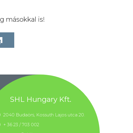
g másokkal is!
SHL Hungary Kft.
2040 Budaörs, Kossuth Lajos utca 20.
+ 36 23 / 703 002