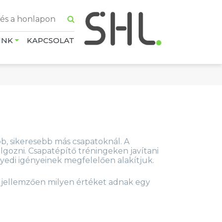
UNK
KAPCSOLAT
b, sikeresebb más csapatoknál. A
lgozni. Csapatépítő tréningeken javítani
yedi igényeinek megfelelően alakítjuk.
y jellemzően milyen értéket adnak egy