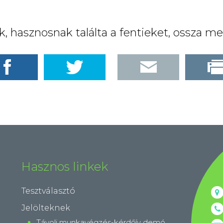
, hasznosnak találta a fentieket, ossza me
Hasznos linkek
Tesztválasztó
Jelölteknek
Távoli munkavégzés-kérdőív demó