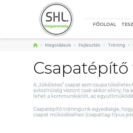
FŐOLDAL
TES
Megoldások
Fejlesztés
Tréning
Csapatépítő 
A „tökéletes” csapat sem csupa tökéletes 
sokszínűség viszont csak akkor előny, ha a
lehet a kommunikációt, az együttműködés
Csapatépítő tréningünk egyedisége, hogy 
csapat működéséhez (csapattag-típus jel