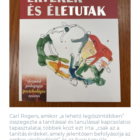
Carl Rogers, amikor „a lehető legőszintébben”
összegezte a tanítással és tanulással kapcsolatos
tapasztalatai, többek közt ezt írta: „csak az a
tanítás érdekel, amely jelentősen befolyásolja az
ember viselkedését” és az ilyen tanulás