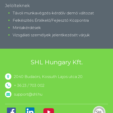
Jelölteknek
Távoli munkavégzés-kérdőív demó változat
Felkészítés Értékelő/Fejlesztő Központra
Mintakérdések
Vizsgálati személyek jelentkezését várjuk
SHL Hungary Kft.
2040 Budaörs, Kossuth Lajos utca 20.
+ 36 23 / 703 002
support@shl.hu