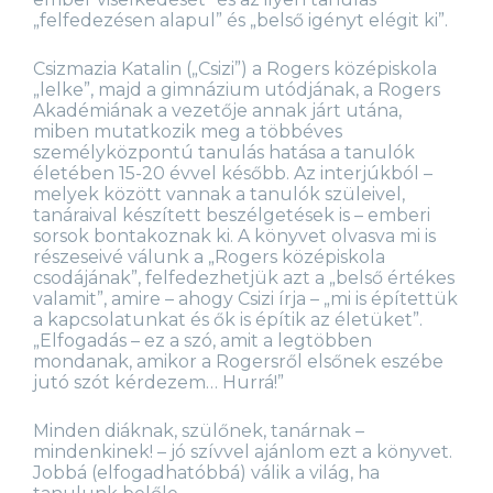
„felfedezésen alapul” és „belső igényt elégit ki”.
Csizmazia Katalin („Csizi”) a Rogers középiskola
„lelke”, majd a gimnázium utódjának, a Rogers
Akadémiának a vezetője annak járt utána,
miben mutatkozik meg a többéves
személyközpontú tanulás hatása a tanulók
életében 15-20 évvel később. Az interjúkból –
melyek között vannak a tanulók szüleivel,
tanáraival készített beszélgetések is – emberi
sorsok bontakoznak ki. A könyvet olvasva mi is
részeseivé válunk a „Rogers középiskola
csodájának”, felfedezhetjük azt a „belső értékes
valamit”, amire – ahogy Csizi írja – „mi is építettük
a kapcsolatunkat és ők is építik az életüket”.
„Elfogadás – ez a szó, amit a legtöbben
mondanak, amikor a Rogersről elsőnek eszébe
jutó szót kérdezem… Hurrá!”
Minden diáknak, szülőnek, tanárnak –
mindenkinek! – jó szívvel ajánlom ezt a könyvet.
Jobbá (elfogadhatóbbá) válik a világ, ha