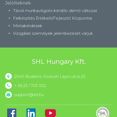
Jelölteknek
Távoli munkavégzés-kérdőív demó változat
Felkészítés Értékelő/Fejlesztő Központra
Mintakérdések
Vizsgálati személyek jelentkezését várjuk
SHL Hungary Kft.
2040 Budaörs, Kossuth Lajos utca 20.
+ 36 23 / 703 002
support@shl.hu