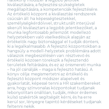
hatékony módszer a legjobb jelöltek
kiválasztására, a fejlesztési szükségletek
megállapítására, a kompetenciák fejlesztésére.
Az értékelő központ a kiválasztási rendszerek
csúcsán áll: ha képességtesztekkel,
személyiségkérdőívvel, strukturált interjúval
sikerült kiválasztani a legjobb jelentkezőket, a
munka legfontosabb jellemzőit modellező
helyzetekben való viselkedésük alapján az
értékelők nagy biztonsággal el tudják dönteni,
ki a legalkalmasabb. A fejlesztő központokban a
hangsúly a modell-helyzetek problémáira adott
válaszok megbeszélésén van: résztvevő és
értékelő közösen törekszik a fejlesztendő
területek feltárására, és ez az önismereti munka
– ha jól csinálják – maga is fejlesztő hatású. A
könyv célja: megismertetni az értékelő és
fejlesztő központ módszer alapelveit és
gyakorlatát, képessé tenni a HR szakembereket
arra, hogy színvonalas központokat tudjanak
lebonyolítani önállóan, tudják, mikor érdemes
külső szakértők segítségét kérni, és ha erre
kerül sor, lényegre tapintó kérdéseket tudjanak
feltenni nekik.