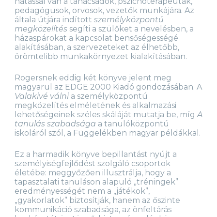
hatással van a tanácsadók, pszichoterapeuták,
pedagógusok, orvosok, vezetők munkájára. Az
általa útjára indított
személyközpontú
megközelítés
segíti a szülőket a nevelésben, a
házaspárokat a kapcsolat bensőségességé
alakításában, a szervezeteket az élhetőbb,
örömtelibb munkakörnyezet kialakításában.
Rogersnek eddig két könyve jelent meg
magyarul az EDGE 2000 Kiadó gondozásában. A
Valakivé válni
a személyközpontú
megközelítés elméletének és alkalmazási
lehetőségeinek széles skáláját mutatja be, míg
A
tanulás szabadsága
a tanulóközpontú
iskoláról szól, a Függelékben magyar példákkal.
Ez a harmadik könyve bepillantást nyújt a
személyiségfejlődést szolgáló csoportok
életébe: meggyőzően illusztrálja, hogy a
tapasztalati tanuláson alapuló „tréningek”
eredményességét nem a „játékok”,
„gyakorlatok” biztosítják, hanem az őszinte
kommunikáció szabadsága, az önfeltárás