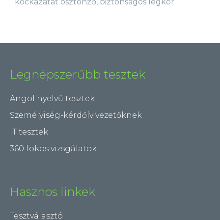
kockázatát ösztönző, biztonságos légkör.
Legnépszerűbb tesztek
Angol nyelvű tesztek
Személyiség-kérdőív vezetőknek
IT tesztek
360 fokos vizsgálatok
Hasznos linkek
Tesztválasztó