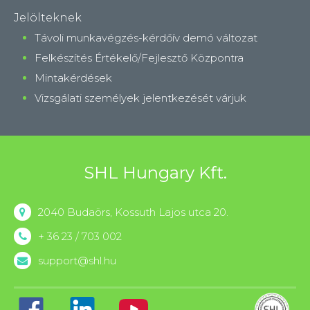
Jelölteknek
Távoli munkavégzés-kérdőív demó változat
Felkészítés Értékelő/Fejlesztő Központra
Mintakérdések
Vizsgálati személyek jelentkezését várjuk
SHL Hungary Kft.
2040 Budaörs, Kossuth Lajos utca 20.
+ 36 23 / 703 002
support@shl.hu