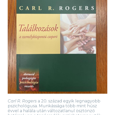
Carl R. Rogers
a 20. század egyik legnagyobb
pszichológusa. Munkássága több mint húsz
évvel a halála után változatlanul ösztönző