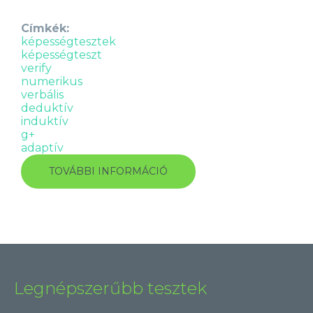
Címkék:
képességtesztek
képességteszt
verify
numerikus
verbális
deduktív
induktív
g+
adaptív
TOVÁBBI INFORMÁCIÓ
ÚJGENERÁCIÓS,
ADAPTÍV
KÉPESSÉGTESZTEK
TARTALOMMAL
KAPCSOLATOSAN
Legnépszerűbb tesztek