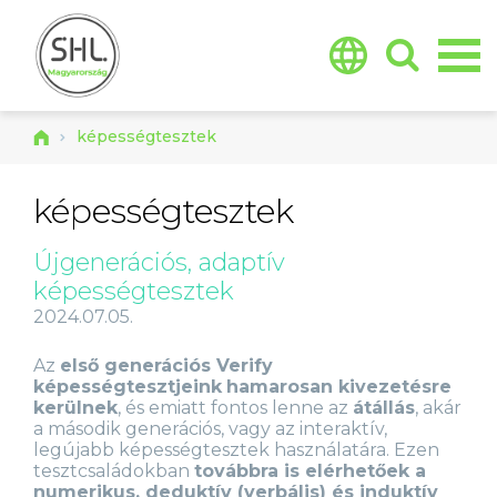
Jump to navigation
képességtesztek
képességtesztek
Újgenerációs, adaptív
képességtesztek
2024.07.05.
Az
első generációs Verify
képességtesztjeink
hamarosan kivezetésre
kerülnek
, és emiatt fontos lenne az
átállás
, akár
a második generációs, vagy az interaktív,
legújabb képességtesztek használatára. Ezen
tesztcsaládokban
továbbra is elérhetőek a
numerikus, deduktív (verbális) és induktív