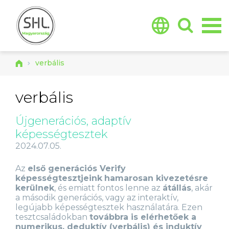
Jump to navigation
verbális
verbális
Újgenerációs, adaptív
képességtesztek
2024.07.05.
Az
első generációs Verify
képességtesztjeink
hamarosan kivezetésre
kerülnek
, és emiatt fontos lenne az
átállás
, akár
a második generációs, vagy az interaktív,
legújabb képességtesztek használatára. Ezen
tesztcsaládokban
továbbra is elérhetőek a
numerikus, deduktív (verbális) és induktív