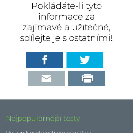
Pokládáte-li tyto
informace za
zajímavé a užitečné,
sdílejte je s ostatními!
Nejpopulárnější testy
Dotazník osobnosti pro manažery