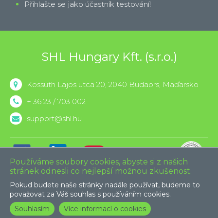
Přihlašte se jako účastník testování!
SHL Hungary Kft. (s.r.o.)
Kossuth Lajos utca 20, 2040 Budaörs, Maďarsko
+ 36 23 / 703 002
support@shl.hu
Používáme soubory cookies, abyste si z našich
stránek odnesli co nejlepší možnou zkušenost.
Pokud budete naše stránky nadále používat, budeme to
SHL Global
Impresum
považovat za Váš souhlas s používáním cookies.
© 2026 SHL and/or its affiliates. All rights reserved.
Souhlasím
Více informací o cookies