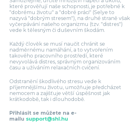
Samozřejmě, určité množství napětí a úkolů,
které prověřují naše schopnosti, je potřebné k
"dobrému životu" a "dobré práci" (Selye to
nazyvá "dobrým stresem"), na druhé straně však
vyčerpávání našeho organizmu (tzv. "distres")
vede k tělesným či duševním škodám.
Každý člověk se musí naučit chránit se
nadměrnému namáhání, a to vytvořením
takového pracovního prostředí, které
nevyvolává distres, správným organizováním
času a užíváním relaxačních cvičení.
Odstranění škodlivého stresu vede k
příjemnějšímu životu, umožňuje předcházet
nemocem a zajišťuje větší úspěšnost jak
krátkodobě, tak i dlouhodobě.
Přihlásit se můžete na e-
mailu
support@shl.hu