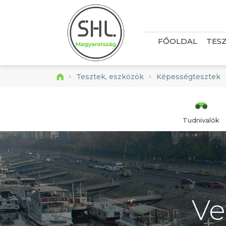
FŐOLDAL
TES
Tesztek, eszközök
Képességtesztek
Tudnivalók
Címkék:
Alkalmasságvizsgáló eszközök
fejléc
Ve