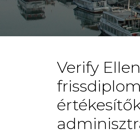
Verify Elle
frissdiplo
értékesítők
adminisztr