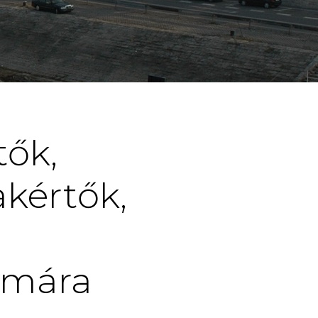
tők,
akértők,
ámára