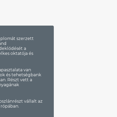
iplomát szerzett
ánd
eklődését a
elkes oktatója és
apasztalata van
tok és tehetségbank
n. Részt vett a
anyagának
szlánrészt vállalt az
urópában.