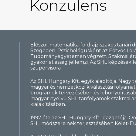
Konzulens
Először matematika-földrajz szakos tanári d
Szegeden. Pszichológusként az Eötvös Lor
Tudományegyetemen végzett. Szakmai érd
gyakorlatiasság jellemzi. Az SHL képzések l
szupervisora.
Az SHL Hungary Kft. egyik alapítója. Nagy t
magyar és nemzetközi kiválasztási folyama
programok tervezésében és lebonyolításába
magyar nyelvű SHL tanfolyamok szakmai 
kialakításában.
1997 óta az SHL Hungary Kft. igazgatója. Oro
SHL módszereinek terjesztésében Kelet-E