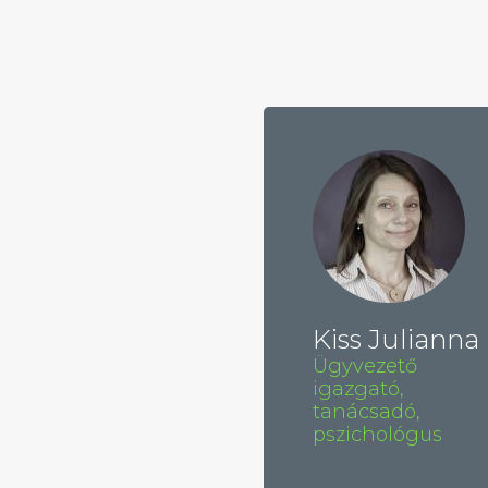
Kiss Julianna
Ügyvezető
igazgató,
tanácsadó,
pszichológus