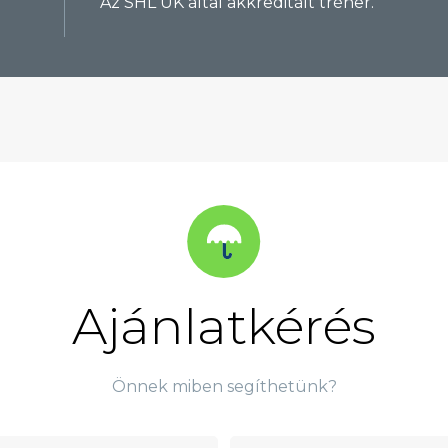
Az SHL UK által akkreditált tréner.
Ajánlatkérés
Önnek miben segíthetünk?