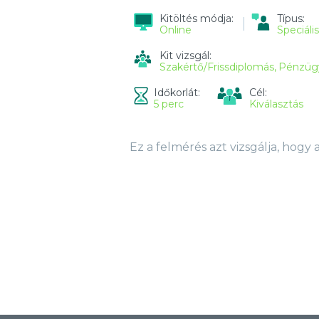
Kitöltés módja:
Típus:
Online
Speciáli
Kit vizsgál:
Szakértő/Frissdiplomás
Pénzügy
Időkorlát:
Cél:
5 perc
Kiválasztás
Ez a felmérés azt vizsgálja, hogy