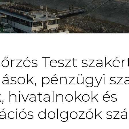
nőrzés Teszt szakér
mások, pénzügyi sz
, hivatalnokok és
ációs dolgozók sz