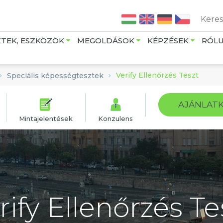
Jump to navigation
ZTEK, ESZKÖZÖK
MEGOLDÁSOK
KÉPZÉSEK
RÓL
Verify Ellenőrzés Teszt
Speciális képességtesztek
AJÁNLAT
Mintajelentések
Konzulens
rify Ellenőrzés Te