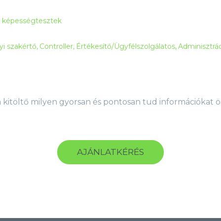
s képességtesztek
i szakértő
Controller
Értékesítő/Ügyfélszolgálatos
Adminisztrá
 a kitöltő milyen gyorsan és pontosan tud információkat ö
AJÁNLATKÉRÉS