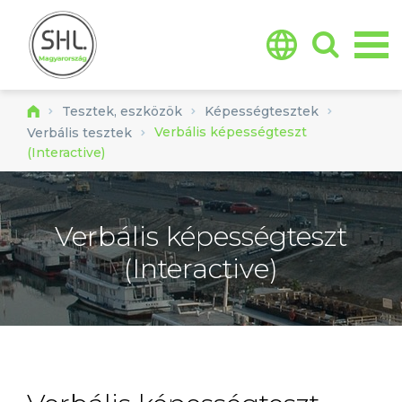
Jump to navigation
Tesztek, eszközök
Képességtesztek
Verbális képességteszt
Verbális tesztek
(Interactive)
Címkék:
Alkalmasságvizsgáló eszközök
fejléc
Verbális képességteszt
(Interactive)