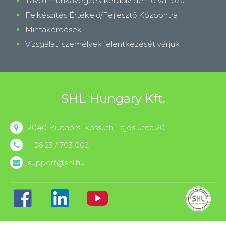
Távoli munkavégzés-kérdőív demó változat
Felkészítés Értékelő/Fejlesztő Központra
Mintakérdések
Vizsgálati személyek jelentkezését várjuk
SHL Hungary Kft.
2040 Budaörs, Kossuth Lajos utca 20.
+ 36 23 / 703 002
support@shl.hu