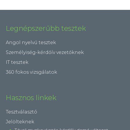
Legnépszerűbb tesztek
Angol nyelvű tesztek
Személyiség-kérdőív vezetőknek
IT tesztek
360 fokos vizsgálatok
Hasznos linkek
Tesztválasztó
Jelölteknek