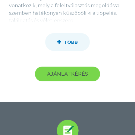
vonatkozik, mely a feleltválasztós megoldással
szemben hatékonyan küszöböli ki a tippelés,
találgatás és véletlenszerű
válaszadás lehetőségét.
TÖBB
A verbális, szövegértési képesség a legtöbb
munkakörben elengedhetetlen. A teszt adaptív
jellegéből adódóan a legtöbb munkakörhöz és
szinten megfelelően alkalmazható.
AJÁNLATKÉRÉS