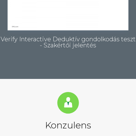
Verify Interactive Deduktív gondolkodás teszt
- Szakértői jelentés
Konzulens