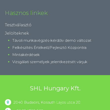
Hasznos linkek
Tesztválasztó
Jelölteknek
Távoli munkavégzés-kérdőív demó változat
Felkészítés Értékelő/Fejlesztő Központra
Mintakérdések
Vizsgálati személyek jelentkezését várjuk
SHL Hungary Kft.
2040 Budaörs, Kossuth Lajos utca 20.