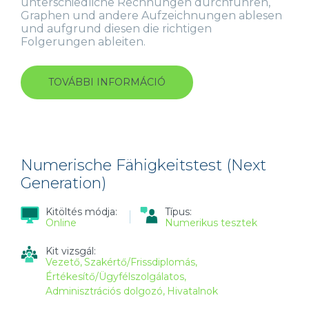
unterschiedliche Rechnungen durchführen,
Graphen und andere Aufzeichnungen ablesen
und aufgrund diesen die richtigen
Folgerungen ableiten.
TOVÁBBI INFORMÁCIÓ
NUMERISCHE
FÄHIGKEITSTEST
(INTERACTIVE)
TARTALOMMAL
KAPCSOLATOSAN
Numerische Fähigkeitstest (Next
Generation)
Kitöltés módja:
Típus:
Online
Numerikus tesztek
Kit vizsgál:
Vezető
Szakértő/Frissdiplomás
Értékesítő/Ügyfélszolgálatos
Adminisztrációs dolgozó
Hivatalnok