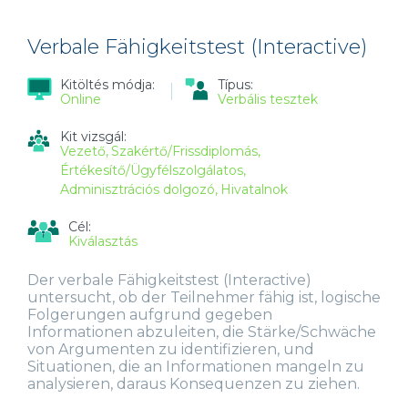
TARTALOMMAL
KAPCSOLATOSAN
Verbale Fähigkeitstest (Interactive)
Kitöltés módja:
Típus:
Online
Verbális tesztek
Kit vizsgál:
Vezető
Szakértő/Frissdiplomás
Értékesítő/Ügyfélszolgálatos
Adminisztrációs dolgozó
Hivatalnok
Cél:
Kiválasztás
Der verbale Fähigkeitstest (Interactive)
untersucht, ob der Teilnehmer fähig ist, logische
Folgerungen aufgrund gegeben
Informationen abzuleiten, die Stärke/Schwäche
von Argumenten zu identifizieren, und
Situationen, die an Informationen mangeln zu
analysieren, daraus Konsequenzen zu ziehen.