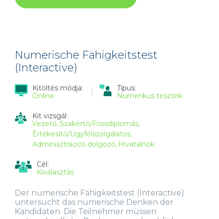
FÄHIGKEITSTEST
(NEXT
GENERATION)
TARTALOMMAL
KAPCSOLATOSAN
Numerische Fähigkeitstest
(Interactive)
Kitöltés módja:
Típus:
Online
Numerikus tesztek
Kit vizsgál:
Vezető
Szakértő/Frissdiplomás
Értékesítő/Ügyfélszolgálatos
Adminisztrációs dolgozó
Hivatalnok
Cél:
Kiválasztás
Der numerische Fähigkeitstest (Interactive)
untersucht das numerische Denken der
Kandidaten. Die Teilnehmer müssen