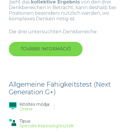
zieht das
kollektive Ergebnis
von den drei
Denkbereichen in Betracht, kann deshalb bei
Positionen besonders nützlich werden, wo
komplexes Denken nötig ist.
Die drei untersuchten Denkbereiche:
TOVÁBBI INFORMÁCIÓ
ALLGEMEINE
FÄHIGKEITSTEST
(VERIFY
INTERACTIVE
G+)
TARTALOMMAL
KAPCSOLATOSAN
Allgemeine Fähigkeitstest (Next
Generation G+)
Kitöltés módja:
Online
Típus:
Speciális képességtesztek