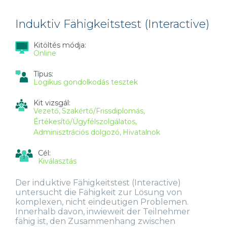
G+)
TARTALOMMAL
KAPCSOLATOSAN
Induktiv Fähigkeitstest (Interactive)
Kitöltés módja:
Online
Típus:
Logikus gondolkodás tesztek
Kit vizsgál:
Vezető
Szakértő/Frissdiplomás
Értékesítő/Ügyfélszolgálatos
Adminisztrációs dolgozó
Hivatalnok
Cél:
Kiválasztás
Der induktive Fähigkeitstest (Interactive)
untersucht die Fähigkeit zur Lösung von
komplexen, nicht eindeutigen Problemen.
Innerhalb davon, inwieweit der Teilnehmer
fähig ist, den Zusammenhang zwischen