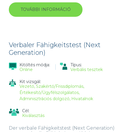
TOVÁBBI INFORMÁCIÓ
VERBALE
FÄHIGKEITSTEST
(INTERACTIVE)
TARTALOMMAL
KAPCSOLATOSAN
Verbaler Fähigkeitstest (Next
Generation)
Kitöltés módja:
Típus:
Online
Verbális tesztek
Kit vizsgál:
Vezető
Szakértő/Frissdiplomás
Értékesítő/Ügyfélszolgálatos
Adminisztrációs dolgozó
Hivatalnok
Cél:
Kiválasztás
Der verbale Fähigkeitstest (Next Generation)