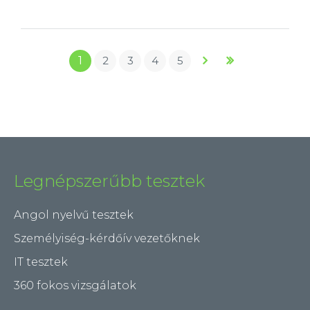
(SVAR)
TARTALOMMAL
Oldalak
KAPCSOLATOSAN
1
2
3
4
5
Legnépszerűbb tesztek
Angol nyelvű tesztek
Személyiség-kérdőív vezetőknek
IT tesztek
360 fokos vizsgálatok