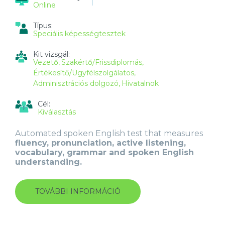
Online
Típus:
Speciális képességtesztek
Kit vizsgál:
Vezető
Szakértő/Frissdiplomás
Értékesítő/Ügyfélszolgálatos
Adminisztrációs dolgozó
Hivatalnok
Cél:
Kiválasztás
Automated spoken English test that measures
fluency, pronunciation, active listening,
vocabulary, grammar and spoken English
understanding.
TOVÁBBI INFORMÁCIÓ
AUTOMATED
SPOKEN
ENGLISH
EVALUATION