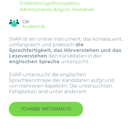
Értékesítő/Ügyfélszolgálatos
Adminisztrációs dolgozó
Hivatalnok
Cél:
Kiválasztás
SVAR ist ein online Instrument, das konsequent,
umfangreich und praktisch
die
Sprachfertigkeit, das Hörverstehen und das
Leseverstehen
den Kandidaten in der
englischen Sprache
untersucht.
SVAR untersucht die englischen
Sprachkenntnisse der Kandidaten aufgrund
von mehreren Aspekten. Die untersuchten
Fähigkeiten sind unter anderem:
TOVÁBBI INFORMÁCIÓ
ENGLISCH
SPRACHTEST
(SVAR)
TARTALOMMAL
KAPCSOLATOSAN