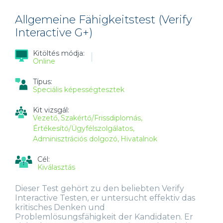
Allgemeine Fähigkeitstest (Verify
Interactive G+)
Kitöltés módja:
Online
Típus:
Speciális képességtesztek
Kit vizsgál:
Vezető
Szakértő/Frissdiplomás
Értékesítő/Ügyfélszolgálatos
Adminisztrációs dolgozó
Hivatalnok
Cél:
Kiválasztás
Dieser Test gehört zu den beliebten Verify
Interactive Testen, er untersucht effektiv das
kritisches Denken und
Problemlösungsfähigkeit der Kandidaten. Er