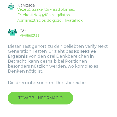
Kit vizsgál:
Vezető
Szakértő/Frissdiplomás
Értékesítő/Ügyfélszolgálatos
Adminisztrációs dolgozó
Hivatalnok
Cél:
Kiválasztás
Dieser Test gehört zu den beliebten Verify Next
Generation Testen. Er zieht das
kollektive
Ergebnis
von den drei Denkbereichen in
Betracht, kann deshalb bei Positionen
besonders nützlich werden, wo komplexes
Denken nötig ist.
Die drei untersuchten Denkbereiche:
TOVÁBBI INFORMÁCIÓ
ALLGEMEINE
FÄHIGKEITSTEST
(NEXT
GENERATION