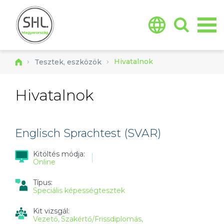
Jump to navigation
Hivatalnok
Tesztek, eszközök
Hivatalnok
Englisch Sprachtest (SVAR)
Kitöltés módja:
Online
Típus:
Speciális képességtesztek
Kit vizsgál:
Vezető
Szakértő/Frissdiplomás