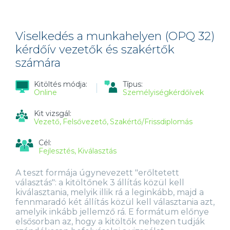
TARTALOMMAL
KAPCSOLATOSAN
Viselkedés a munkahelyen (OPQ 32)
kérdőív vezetők és szakértők
számára
Kitöltés módja:
Típus:
Online
Személyiségkérdőívek
Kit vizsgál:
Vezető
Felsővezető
Szakértő/Frissdiplomás
Cél:
Fejlesztés
Kiválasztás
A teszt formája úgynevezett "erőltetett
választás": a kitöltőnek 3 állítás közül kell
kiválasztania, melyik illik rá a leginkább, majd a
fennmaradó két állítás közül kell választania azt,
amelyik inkább jellemző rá. E formátum előnye
elsősorban az, hogy a kitöltők nehezen tudják