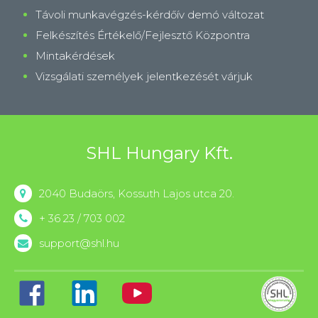
Távoli munkavégzés-kérdőív demó változat
Felkészítés Értékelő/Fejlesztő Központra
Mintakérdések
Vizsgálati személyek jelentkezését várjuk
SHL Hungary Kft.
2040 Budaörs, Kossuth Lajos utca 20.
+ 36 23 / 703 002
support@shl.hu