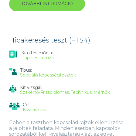
TOVÁBBI INFORMÁCIÓ
UTASÍTÁSOK
KÖVETÉSE
TESZT
(VTS1)
TARTALOMMAL
KAPCSOLATOSAN
Hibakeresés teszt (FTS4)
Kitöltés módja:
Papír és ceruza
Típus:
Speciális képességtesztek
Kit vizsgál:
Szakértő/Frissdiplomás
Technikus
Mérnök
Cél:
Kiválasztás
Ebben a tesztben kapcsolási rajzok ellenőrzése
a jelöltek feladata. Minden esetben kapcsolók
sorozatából kell kiválasztaniuk azt az egyet,