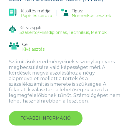
Kitöltés módja:
Típus:
Papír és ceruza
Numerikus tesztek
Kit vizsgál:
Szakértő/Frissdiplomás
Technikus
Mérnök
Cél:
Kiválasztás
Számítások eredményeinek viszonylag gyors
megbecsülésére való képességet méri. A
kérdések megválaszolásához a négy
alapművelet mellett a törtek és a
százalékszámítás ismerete is szükséges. A
feladat: kiválasztani a lehetőségek közül a
legmegfelelőbbnek tűnőt. Számológépet nem
lehet használni ebben a tesztben.
TOVÁBBI INFORMÁCIÓ
SZÁMOK
BECSLÉSE
TESZT