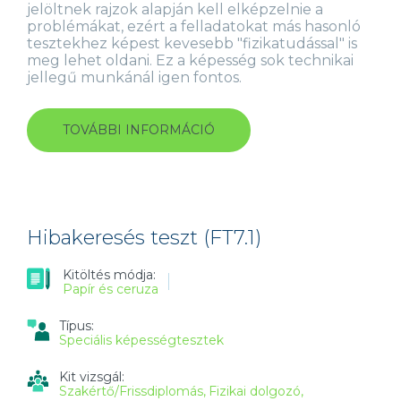
jelöltnek rajzok alapján kell elképzelnie a
problémákat, ezért a felladatokat más hasonló
tesztekhez képest kevesebb "fizikatudással" is
meg lehet oldani. Ez a képesség sok technikai
jellegű munkánál igen fontos.
TOVÁBBI INFORMÁCIÓ
MECHANIKAI
ÉRTELMEZÉS
TESZT
(MT4.1)
TARTALOMMAL
KAPCSOLATOSAN
Hibakeresés teszt (FT7.1)
Kitöltés módja:
Papír és ceruza
Típus:
Speciális képességtesztek
Kit vizsgál:
Szakértő/Frissdiplomás
Fizikai dolgozó