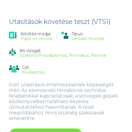
(NTS2)
TARTALOMMAL
KAPCSOLATOSAN
Utasítások követése teszt (VTS1)
Kitöltés módja:
Típus:
Papír és ceruza
Verbális tesztek
Kit vizsgál:
Szakértő/Frissdiplomás
Technikus
Mérnök
Cél:
Kiválasztás
Írott utasítások értelmezésének képességét
méri. Az elemzendő témakörök technikai
feladatokkal kapcsolatosak, a szövegek gépek
kézikönyveiben található kezelési
útmutatókhoz hasonlítanak. A teszt
megoldásához nincs szükség szakszavak
ismeretére.