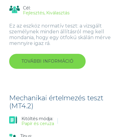
Cél:
Fejlesztés
Kiválasztás
Ez az eszköz normatív teszt: a vizsgált
személynek minden állításról meg kell
mondania, hogy egy ötfokú skálán mérve
mennyire igaz rá.
TOVÁBBI INFORMÁCIÓ
AZ
ÜGYFÉL
SZOLGÁLATÁBAN
SZEMÉLYISÉGKÉRDŐÍV
(CCSQ
5.2)
ÉRTÉKESÍTŐK
Mechanikai értelmezés teszt
ÉS
(MT4.2)
ÜGYFÉLSZOLGÁLATOSOK
SZÁMÁRA
Kitöltés módja:
TARTALOMMAL
Papír és ceruza
KAPCSOLATOSAN
Típus: