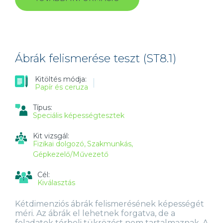
ÉRTELMEZÉS
TESZT
(MT4.2)
TARTALOMMAL
KAPCSOLATOSAN
Ábrák felismerése teszt (ST8.1)
Kitöltés módja:
Papír és ceruza
Típus:
Speciális képességtesztek
Kit vizsgál:
Fizikai dolgozó
Szakmunkás
Gépkezelő/Művezető
Cél:
Kiválasztás
Kétdimenziós ábrák felismerésének képességét
méri. Az ábrák el lehetnek forgatva, de a
feladatok térbeli tükrözést nem tartalmaznak. A