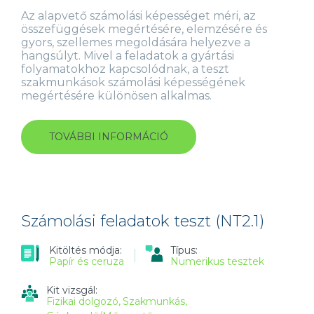
Az alapvető számolási képességet méri, az
összefüggések megértésére, elemzésére és
gyors, szellemes megoldására helyezve a
hangsúlyt. Mivel a feladatok a gyártási
folyamatokhoz kapcsolódnak, a teszt
szakmunkások számolási képességének
megértésére különösen alkalmas.
TOVÁBBI INFORMÁCIÓ
TECHNIKAI
SZÁMÍTÁSOK
TESZT
(NT6.1)
TARTALOMMAL
KAPCSOLATOSAN
Számolási feladatok teszt (NT2.1)
Kitöltés módja:
Típus:
Papír és ceruza
Numerikus tesztek
Kit vizsgál:
Fizikai dolgozó
Szakmunkás