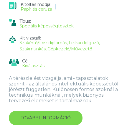
Kitöltés módja:
Papír és ceruza
Típus:
Speciális képességtesztek
Kit vizsgál:
Szakértő/Frissdiplomás
Fizikai dolgozó
Szakmunkás
Gépkezelő/Művezető
Cél:
Kiválasztás
A térészlelést vizsgálja, ami - tapasztalatok
szerint - az általános intellektuális képességtől
jórészt független. Különösen fontos azoknál a
technikusi munkáknál, melyek bizonyos
tervezési elemeket is tartalmaznak.
TOVÁBBI INFORMÁCIÓ
BECSLÉS
SZEMMÉRTÉKKEL
TESZT