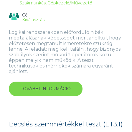
Szakmunkás
Gépkezelő/Művezető
Cél:
Kiválasztás
Logikai rendszerekben előforduló hibák
megtalálásának képességét méri, anélkül, hogy
előzetesen megtanult ismeretekre szükség
lenne. A feladat: meg kell találni, hogy bizonyos
szabályok szerint működő operátorok közül
éppen melyik nem működik. A teszt
technikusok és mérnökök számára egyaránt
ajánlott.
TOVÁBBI INFORMÁCIÓ
HIBAKERESÉS
TESZT
(FT7.1)
TARTALOMMAL
KAPCSOLATOSAN
Becslés szemmértékkel teszt (ET3.1)