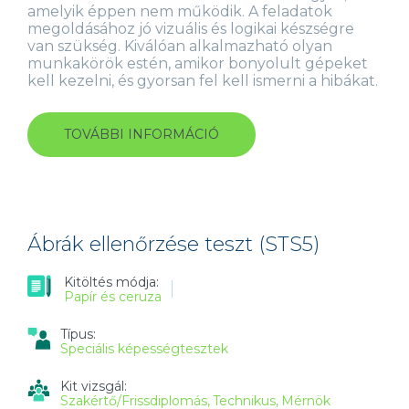
amelyik éppen nem működik. A feladatok
megoldásához jó vizuális és logikai készségre
van szükség. Kiválóan alkalmazható olyan
munkakörök estén, amikor bonyolult gépeket
kell kezelni, és gyorsan fel kell ismerni a hibákat.
TOVÁBBI INFORMÁCIÓ
HIBAKERESÉS
TESZT
(FTS4)
TARTALOMMAL
KAPCSOLATOSAN
Ábrák ellenőrzése teszt (STS5)
Kitöltés módja:
Papír és ceruza
Típus:
Speciális képességtesztek
Kit vizsgál:
Szakértő/Frissdiplomás
Technikus
Mérnök