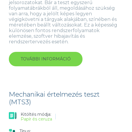
jelsorozatokat. Bár a teszt egyszerű
folyamatábrákból áll, megoldásához szükség
van arra, hogy a jelölt képes legyen
végigkövetni a tárgyak alakjában, színében és
méretében beállt változásokat. Ez a képesség
különösen fontos rendszerfolyamatok
elemzése, szoftver hibajavítás és
rendszertervezés esetén.
TOVÁBBI INFORMÁCIÓ
DIAGRAMMATIKUS
GONDOLKODÁS
TESZT
(DTS6)
TARTALOMMAL
KAPCSOLATOSAN
Mechanikai értelmezés teszt
(MTS3)
Kitöltés módja:
Papír és ceruza
Típus: