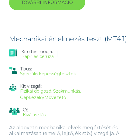
TOVÁBBI INFORMÁCIÓ
NYELVI
ÉRTELMEZÉS
TESZT
(VT1.1)
TARTALOMMAL
KAPCSOLATOSAN
Mechanikai értelmezés teszt (MT4.1)
Kitöltés módja:
Papír és ceruza
Típus:
Speciális képességtesztek
Kit vizsgál:
Fizikai dolgozó
Szakmunkás
Gépkezelő/Művezető
Cél:
Kiválasztás
Az alapvető mechanikai elvek megértését és
alkalmazásait (emelő, lejtő, ék stb.) vizsgálja. A