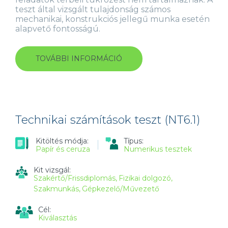
teszt által vizsgált tulajdonság számos
mechanikai, konstrukciós jellegű munka esetén
alapvető fontosságú.
TOVÁBBI INFORMÁCIÓ
ÁBRÁK
FELISMERÉSE
TESZT
(ST8.1)
TARTALOMMAL
KAPCSOLATOSAN
Technikai számítások teszt (NT6.1)
Kitöltés módja:
Típus:
Papír és ceruza
Numerikus tesztek
Kit vizsgál:
Szakértő/Frissdiplomás
Fizikai dolgozó
Szakmunkás
Gépkezelő/Művezető
Cél:
Kiválasztás