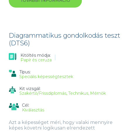
TOVÁBBI INFORMÁCIÓ
TECHNIKAI
TESZTKÉSZLET
(TTB)
FIZIKAI
DOLGOZÓK
ÉS
SZAKMUNKÁSOK
Diagrammatikus gondolkodás teszt
SZÁMÁRA
(DTS6)
TARTALOMMAL
KAPCSOLATOSAN
Kitöltés módja:
Papír és ceruza
Típus:
Speciális képességtesztek
Kit vizsgál:
Szakértő/Frissdiplomás
Technikus
Mérnök
Cél:
Kiválasztás
Azt a képességet méri, hogy valaki mennyire
képes követni logikusan elrendezett