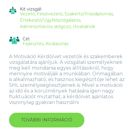
SZÁMÁRA
TARTALOMMAL
Kit vizsgál:
KAPCSOLATOSAN
Vezető
Felsővezető
Szakértő/Frissdiplomás
Értékesítő/Ügyfélszolgálatos
Adminisztrációs dolgozó
Hivatalnok
Cél:
Fejlesztés
Kiválasztás
A Motiváció Kérdőívet vezetők és szakemberek
vizsgálatára ajánljuk. A vizsgálati személyeknek
meg kell mondania egyes állításokról, hogy
mennyire motiválják a munkában. Önmagában
is alkalmazható, és hasznos kiegészítője lehet az
SHL személyiségtesztjeinek is. Mivel a motiváció
az idő és a körülmények hatására igen nagy
fluktuációt mutathat, a kérdőívet ajánlatos
viszonylag gyakran használni.
TOVÁBBI INFORMÁCIÓ
MOTIVÁCIÓ
KÉRDŐÍV
(MQ)