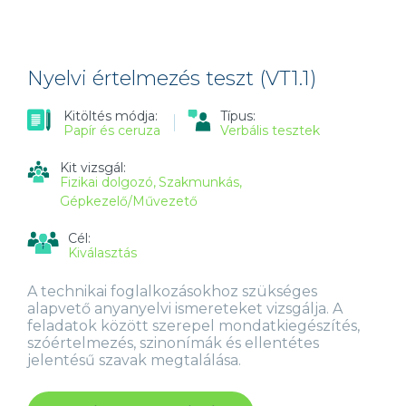
TESZT
(VT5.1)
TARTALOMMAL
KAPCSOLATOSAN
Nyelvi értelmezés teszt (VT1.1)
Kitöltés módja:
Típus:
Papír és ceruza
Verbális tesztek
Kit vizsgál:
Fizikai dolgozó
Szakmunkás
Gépkezelő/Művezető
Cél:
Kiválasztás
A technikai foglalkozásokhoz szükséges
alapvető anyanyelvi ismereteket vizsgálja. A
feladatok között szerepel mondatkiegészítés,
szóértelmezés, szinonímák és ellentétes
jelentésű szavak megtalálása.