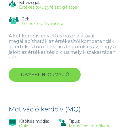
Kit vizsgál:
Értékesítő/Ügyfélszolgálatos
Cél:
Fejlesztés
Kiválasztás
A két kérdőív együttes használatával
megállapíthatók az értékesítői kompetenciák,
az értékesítői motivációs faktorok és az, hogy a
jelölt az értékesítési ciklus melyik szakaszában
erős.
TOVÁBBI INFORMÁCIÓ
VISELKEDÉS
A
MUNKAHELYEN
(OPQ
32)
+
MOTIVÁCIÓ
Motiváció kérdőív (MQ)
KÉRDŐÍV
(MQ)
Kitöltés módja:
Típus:
ÉRTÉKESÍTŐK
Online
Motiváció kérdőívek