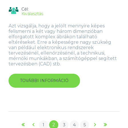
Cél:
Kiválasztás
Azt vizsgálja, hogy a jelölt mennyire képes
felismerni a két vagy három dimenzióban
elforgatott komplex ábrákon található
eltéréseket. Erre a képességre nagy szükség
van például elektronikus rendszerek
tervezésénél, ellenőrzésénél, a technikusi,
mérnöki munkákban, a számítógéppel segített
tervezésben (CAD) stb.
TOVÁBBI INFORMÁCIÓ
ÁBRÁK
ELLENŐRZÉSE
TESZT
(STS5)
TARTALOMMAL
KAPCSOLATOSAN
Oldalak
1
2
3
4
5