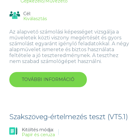
Gépkezelő/Művezető
Cél:
Kiválasztás
Az alapvető számolási képességet vizsgálja a
műveletek közti viszony megértését és gyors
számolást egyaránt igénylő feladatokkal. A négy
alapművelet ismerete és biztos használata
feltétele a jó teszteredménynek. A teszthez
nem szabad számológépet használni.
TOVÁBBI INFORMÁCIÓ
SZÁMOLÁSI
FELADATOK
TESZT
(NT2.1)
TARTALOMMAL
KAPCSOLATOSAN
Szakszöveg-értelmezés teszt (VT5.1)
Kitöltés módja:
Papír és ceruza