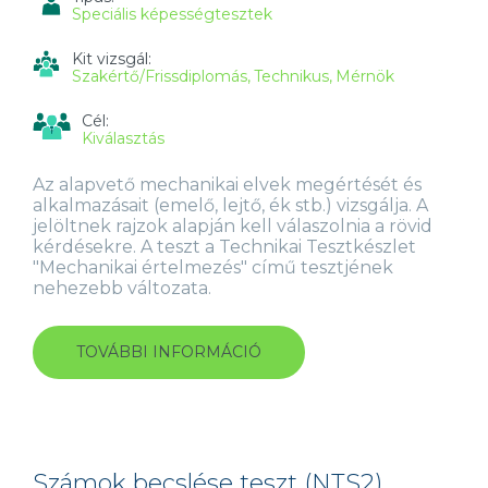
Speciális képességtesztek
Kit vizsgál:
Szakértő/Frissdiplomás
Technikus
Mérnök
Cél:
Kiválasztás
Az alapvető mechanikai elvek megértését és
alkalmazásait (emelő, lejtő, ék stb.) vizsgálja. A
jelöltnek rajzok alapján kell válaszolnia a rövid
kérdésekre. A teszt a Technikai Tesztkészlet
"Mechanikai értelmezés" című tesztjének
nehezebb változata.
TOVÁBBI INFORMÁCIÓ
MECHANIKAI
ÉRTELMEZÉS
TESZT
(MTS3)
TARTALOMMAL
KAPCSOLATOSAN
Számok becslése teszt (NTS2)