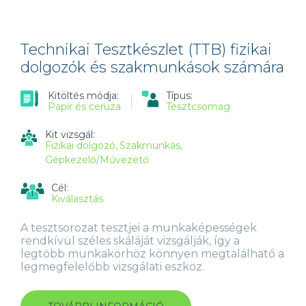
(ET3.1)
TARTALOMMAL
KAPCSOLATOSAN
Technikai Tesztkészlet (TTB) fizikai
dolgozók és szakmunkások számára
Kitöltés módja:
Típus:
Papír és ceruza
Tesztcsomag
Kit vizsgál:
Fizikai dolgozó
Szakmunkás
Gépkezelő/Művezető
Cél:
Kiválasztás
A tesztsorozat tesztjei a munkaképességek
rendkívül széles skáláját vizsgálják, így a
legtöbb munkakörhöz könnyen megtalálható a
legmegfelelőbb vizsgálati eszköz.