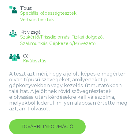
Típus:
Speciális képességtesztek
Verbális tesztek
Kit vizsgál:
Szakértő/Frissdiplomás
Fizikai dolgozó
Szakmunkás
Gépkezelő/Művezető
Cél:
Kiválasztás
A teszt azt méri, hogy a jelölt képes-e megérteni
olyan típusú szövegeket, amilyeneket pl.
gépkönyvekben vagy kezelési útmutatókban
találhat. A jelöltnek rövid szövegrészletek
elolvasása után kérdésekre kell válaszolnia,
melyekből kiderül, milyen alaposan értette meg
azt, amit olvasott.
TOVÁBBI INFORMÁCIÓ
SZAKSZÖVEG-
ÉRTELMEZÉS