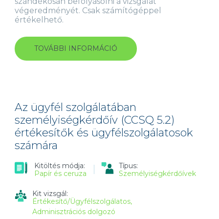
szándékosan befolyásolni a vizsgálat
végeredményét. Csak számítógéppel
értékelhető.
TOVÁBBI INFORMÁCIÓ
VISELKEDÉS
A
MUNKAHELYEN
(OPQ
32)
KÉRDŐÍV
VEZETŐK
Az ügyfél szolgálatában
ÉS
személyiségkérdőív (CCSQ 5.2)
SZAKÉRTŐK
értékesítők és ügyfélszolgálatosok
SZÁMÁRA
TARTALOMMAL
számára
KAPCSOLATOSAN
Kitöltés módja:
Típus:
Papír és ceruza
Személyiségkérdőívek
Kit vizsgál:
Értékesítő/Ügyfélszolgálatos
Adminisztrációs dolgozó