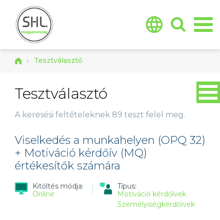
Jump to navigation
Tesztválasztó
Tesztválasztó
A keresési feltételeknek
89 teszt
felel meg.
Viselkedés a munkahelyen (OPQ 32)
+ Motiváció kérdőív (MQ)
értékesítők számára
Kitöltés módja:
Típus:
Online
Motiváció kérdőívek
Személyiségkérdőívek