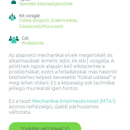
Speciális képességtesztek
Kit vizsgál:
Fizikai dolgozó
Szakmunkás
Gépkezelő/Művezető
Cél:
Kiválasztás
Az alapvető mechanikai elvek megértését és
alkalmazásait (emelő, lejtő, ék stb.) vizsgálja. A
jelöltnek rajzok alapján kell elképzelnie a
problémákat, ezért a felladatokat más hasonló
tesztekhez képest kevesebb "fizikatudással" is
meg lehet oldani. Ez a képesség sok technikai
jellegű munkánál igen fontos.
Ez a teszt
Mechanikai értelmezés teszt (MT4.1)
azonos nehézségű, újabb párhuzamos
változata.
TOVÁBBI INFORMÁCIÓ
MECHANIKAI